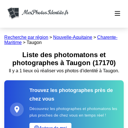
Recherche par région
>
Nouvelle-Aquitaine
>
Charente-
Maritime
>
Taugon
Liste des photomatons et
photographes à Taugon (17170)
Il y a 1 lieux où réaliser vos photos d'identité à Taugon.
Trouvez les photographes près de
chez vous
Découvrez les photographes et photomatons les
plus proches de chez vous en temps réel !
Autour de moi