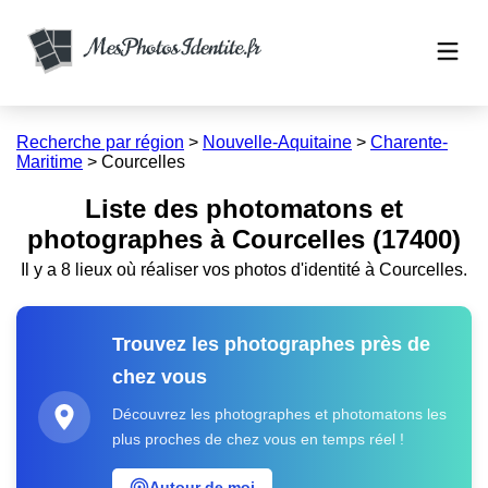
Recherche par région
>
Nouvelle-Aquitaine
>
Charente-
Maritime
>
Courcelles
Liste des photomatons et
photographes à Courcelles (17400)
Il y a 8 lieux où réaliser vos photos d'identité à Courcelles.
Trouvez les photographes près de
chez vous
Découvrez les photographes et photomatons les
plus proches de chez vous en temps réel !
Autour de moi