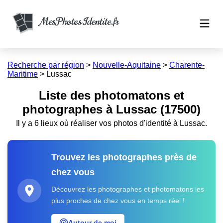
Recherche par région
>
Nouvelle-Aquitaine
>
Charente-
Maritime
>
Lussac
Liste des photomatons et
photographes à Lussac (17500)
Il y a 6 lieux où réaliser vos photos d'identité à Lussac.
Trouvez les photographes près de
chez vous
Découvrez les photographes et photomatons les
plus proches de chez vous en temps réel !
Autour de moi