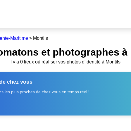
ente-Maritime
>
Montils
omatons et photographes à 
Il y a 0 lieux où réaliser vos photos d'identité à Montils.
 de chez vous
 les plus proches de chez vous en temps réel !