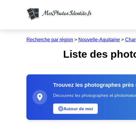
Recherche par région
>
Nouvelle-Aquitaine
>
Char
Liste des phot
Trouvez les photographes près
Découvrez les photographes et photomatons
Autour de moi