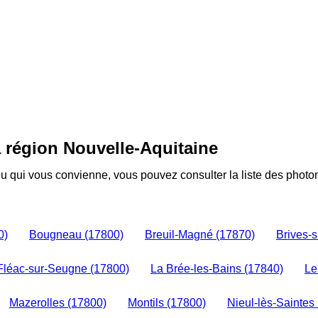
 région Nouvelle-Aquitaine
u qui vous convienne, vous pouvez consulter la liste des phot
0)
Bougneau (17800)
Breuil-Magné (17870)
Brives-
Fléac-sur-Seugne (17800)
La Brée-les-Bains (17840)
Le
Mazerolles (17800)
Montils (17800)
Nieul-lès-Saintes