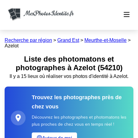
Recherche par région
>
Grand Est
>
Meurthe-et-Moselle
>
Azelot
Liste des photomatons et
photographes à Azelot (54210)
Il y a 15 lieux où réaliser vos photos d'identité à Azelot.
Trouvez les photographes près de
chez vous
Découvrez les photographes et photomatons les
plus proches de chez vous en temps réel !
Autour de moi