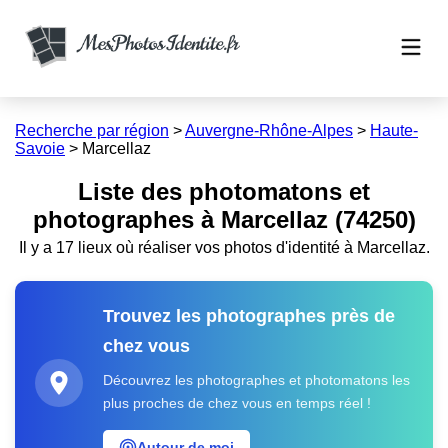
Recherche par région
>
Auvergne-Rhône-Alpes
>
Haute-
Savoie
>
Marcellaz
Liste des photomatons et
photographes à Marcellaz (74250)
Il y a 17 lieux où réaliser vos photos d'identité à Marcellaz.
Trouvez les photographes près de
chez vous
Découvrez les photographes et photomatons les
plus proches de chez vous en temps réel !
Autour de moi