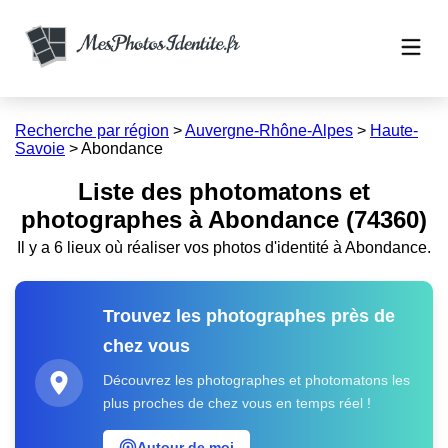
Recherche par région
>
Auvergne-Rhône-Alpes
>
Haute-
Savoie
>
Abondance
Liste des photomatons et
photographes à Abondance (74360)
Il y a 6 lieux où réaliser vos photos d'identité à Abondance.
Trouvez les photographes près de
chez vous
Découvrez les photographes et photomatons les
plus proches de chez vous en temps réel !
Autour de moi