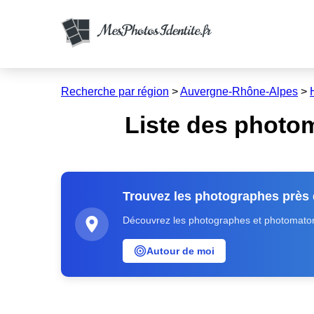
Recherche par région
>
Auvergne-Rhône-Alpes
>
Liste des photo
Trouvez les photographes près
Découvrez les photographes et photomatons
Autour de moi