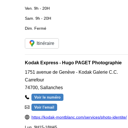
Ven.
9h - 20H
Sam.
9h - 20H
Dim.
Fermé
Itinéraire
Kodak Express - Hugo PAGET Photographie
1751 avenue de Genève - Kodak Galerie C.C.
Carrefour
74700
,
Sallanches
Voir le numéro
Voir l'email
https://kodak-montblanc.com/services/photo-identite/
Lun.
9H15-18H45