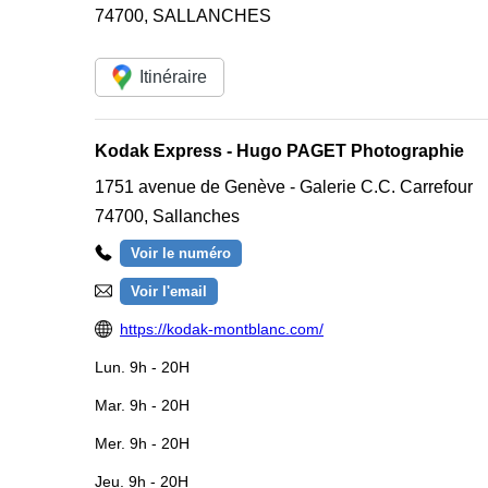
74700
,
SALLANCHES
Itinéraire
Kodak Express - Hugo PAGET Photographie
1751 avenue de Genève - Galerie C.C. Carrefour
74700
,
Sallanches
Voir le numéro
Voir l'email
https://kodak-montblanc.com/
Lun.
9h - 20H
Mar.
9h - 20H
Mer.
9h - 20H
Jeu.
9h - 20H