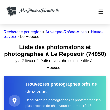
Recherche par région
>
Auvergne-Rhône-Alpes
>
Haute-
Savoie
>
Le Reposoir
Liste des photomatons et
photographes à Le Reposoir (74950)
Il y a 2 lieux où réaliser vos photos d'identité à Le
Reposoir.
Trouvez les photographes près de
chez vous
Découvrez les photographes et photomatons les
plus proches de chez vous en temps réel !