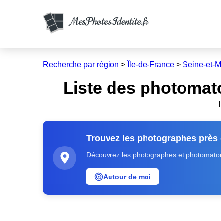
Recherche par région
>
Île-de-France
>
Seine-et-
Liste des photomat
Trouvez les photographes près
Découvrez les photographes et photomatons
Autour de moi