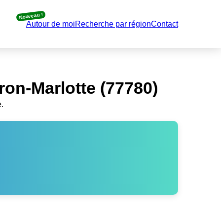
Nouveau !
Autour de moi
Recherche par région
Contact
on-Marlotte (77780)
.