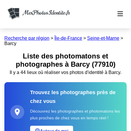
Recherche par région
>
Île-de-France
>
Seine-et-Marne
>
Barcy
Liste des photomatons et
photographes à Barcy (77910)
Il y a 44 lieux où réaliser vos photos d'identité à Barcy.
Trouvez les photographes près de
chez vous
Découvrez les photographes et photomatons les
plus proches de chez vous en temps réel !
Autour de moi