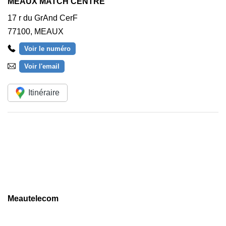
MEAUX MATCH CENTRE
17 r du GrAnd CerF
77100
,
MEAUX
Voir le numéro
Voir l'email
Itinéraire
Meautelecom
Av Jean Louis Barrault