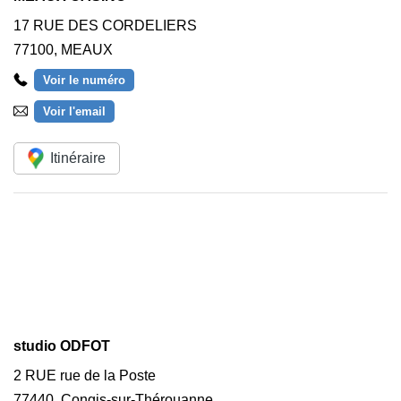
17 RUE DES CORDELIERS
77100
,
MEAUX
Voir le numéro
Voir l'email
Itinéraire
studio ODFOT
2 RUE rue de la Poste
77440
,
Congis-sur-Thérouanne