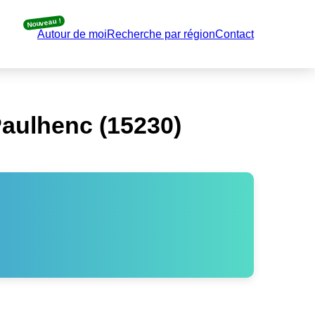
Nouveau !
Autour de moi
Recherche par région
Contact
aulhenc (15230)