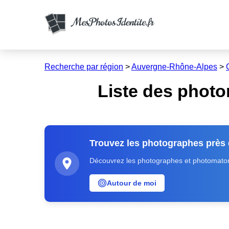
Recherche par région
>
Auvergne-Rhône-Alpes
>
Liste des phot
Trouvez les photographes près
Découvrez les photographes et photomatons
Autour de moi