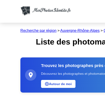
Recherche par région
>
Auvergne-Rhône-Alpes
>
Liste des photoma
Trouvez les photographes près
Découvrez les photographes et photomatons
Autour de moi