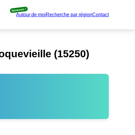
Nouveau !
Autour de moi
Recherche par région
Contact
quevieille (15250)