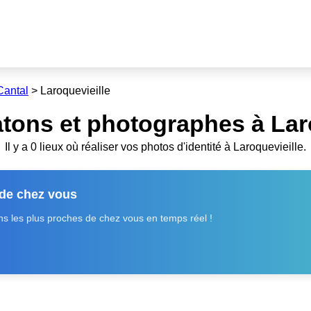
Cantal
>
Laroquevieille
tons et photographes à Laro
Il y a 0 lieux où réaliser vos photos d'identité à Laroquevieille.
 de chez vous
 les plus proches de chez vous en temps réel !