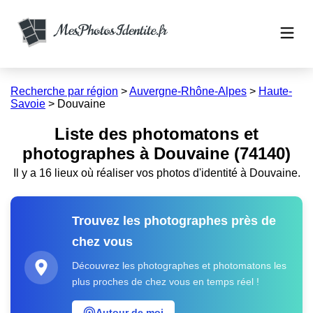
Recherche par région
>
Auvergne-Rhône-Alpes
>
Haute-
Savoie
>
Douvaine
Liste des photomatons et
photographes à Douvaine (74140)
Il y a 16 lieux où réaliser vos photos d'identité à Douvaine.
Trouvez les photographes près de
chez vous
Découvrez les photographes et photomatons les
plus proches de chez vous en temps réel !
Autour de moi