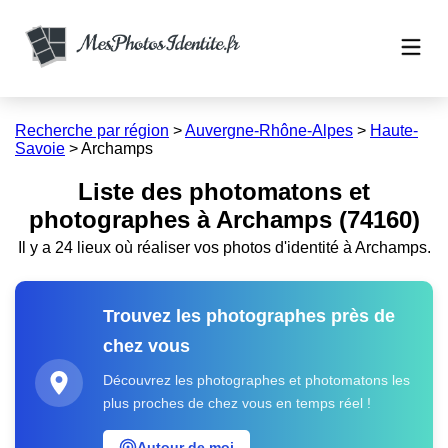
Recherche par région
>
Auvergne-Rhône-Alpes
>
Haute-
Savoie
>
Archamps
Liste des photomatons et
photographes à Archamps (74160)
Il y a 24 lieux où réaliser vos photos d'identité à Archamps.
Trouvez les photographes près de
chez vous
Découvrez les photographes et photomatons les
plus proches de chez vous en temps réel !
Autour de moi