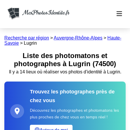
Recherche par région
>
Auvergne-Rhône-Alpes
>
Haute-
Savoie
>
Lugrin
Liste des photomatons et
photographes à Lugrin (74500)
Il y a 14 lieux où réaliser vos photos d'identité à Lugrin.
Trouvez les photographes près de
chez vous
Découvrez les photographes et photomatons les
plus proches de chez vous en temps réel !
Autour de moi