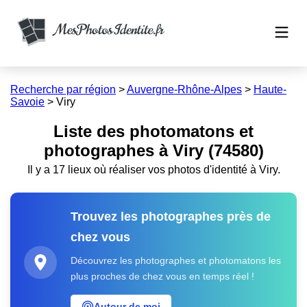
Recherche par région
>
Auvergne-Rhône-Alpes
>
Haute-
Savoie
>
Viry
Liste des photomatons et
photographes à Viry (74580)
Il y a 17 lieux où réaliser vos photos d'identité à Viry.
Trouvez les photographes près de
chez vous
Découvrez les photographes et photomatons les
plus proches de chez vous en temps réel !
Autour de moi