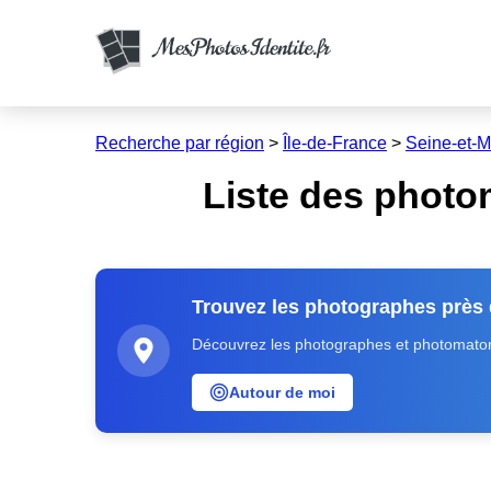
Recherche par région
>
Île-de-France
>
Seine-et-
Liste des photo
Trouvez les photographes près
Découvrez les photographes et photomatons
Autour de moi