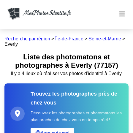
Recherche par région
>
Île-de-France
>
Seine-et-Marne
>
Everly
Liste des photomatons et
photographes à Everly (77157)
Il y a 4 lieux où réaliser vos photos d'identité à Everly.
Trouvez les photographes près de
chez vous
Découvrez les photographes et photomatons les
plus proches de chez vous en temps réel !
Autour de moi