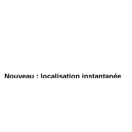
Nouveau : localisation instantanée
de votre position
Simplifiez votre recherche de photographe ou de
photomaton à Everly grâce à notre nouvelle fonctionnalité
"Autour de moi"
! En un simple clic, découvrez
instantanément tous les points de service photo d'identité à
proximité de votre position actuelle. Plus besoin de