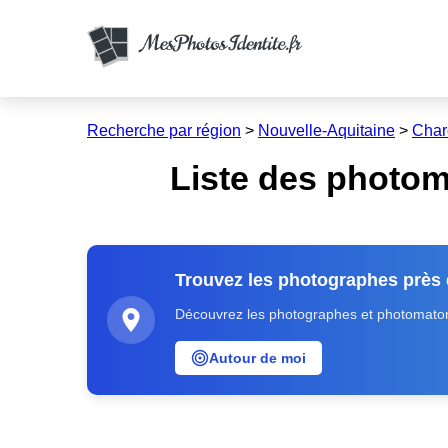
Recherche par région
>
Nouvelle-Aquitaine
>
Char
Liste des photom
Trouvez les photographes près
Découvrez les photographes et photomatons
Autour de moi