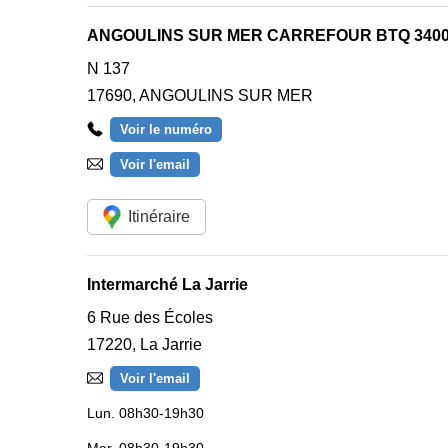
ANGOULINS SUR MER CARREFOUR BTQ 3400
N 137
17690
,
ANGOULINS SUR MER
Voir le numéro
Voir l'email
Itinéraire
Intermarché La Jarrie
6 Rue des Écoles
17220
,
La Jarrie
Voir l'email
Lun.
08h30-19h30