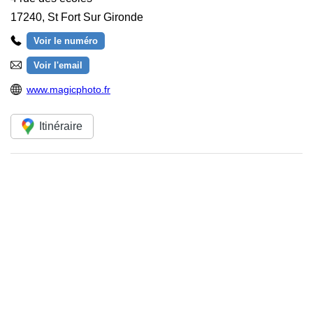
17240
,
St Fort Sur Gironde
Voir le numéro
Voir l'email
www.magicphoto.fr
Itinéraire