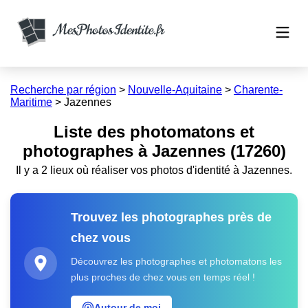
Recherche par région
>
Nouvelle-Aquitaine
>
Charente-
Maritime
>
Jazennes
Liste des photomatons et
photographes à Jazennes (17260)
Il y a 2 lieux où réaliser vos photos d'identité à Jazennes.
Trouvez les photographes près de
chez vous
Découvrez les photographes et photomatons les
plus proches de chez vous en temps réel !
Autour de moi