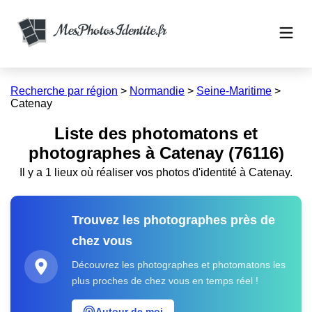
Recherche par région
>
Normandie
>
Seine-Maritime
>
Catenay
Liste des photomatons et
photographes à Catenay (76116)
Il y a 1 lieux où réaliser vos photos d'identité à Catenay.
Trouvez les photographes près de
chez vous
Découvrez les photographes et photomatons les
plus proches de chez vous en temps réel !
Autour de moi