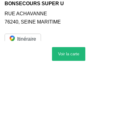
BONSECOURS SUPER U
RUE ACHAVANNE
76240
,
SEINE MARITIME
Itinéraire
Voir la
carte
ROUEN CARTOUCHE
84 Rue de la République
76000
,
ROUEN
Voir le numéro
Voir l'email
Lun.
Fermé
Mar.
9h30 - 12h30 / 14h - 19h
Mer.
9h30 - 12h30 / 14h - 19h