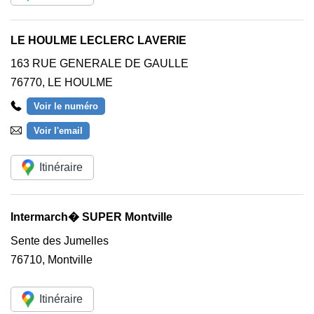
LE HOULME LECLERC LAVERIE
163 RUE GENERALE DE GAULLE
76770
,
LE HOULME
Voir le numéro
Voir l'email
Itinéraire
Intermarch� SUPER Montville
Sente des Jumelles
76710
,
Montville
Itinéraire