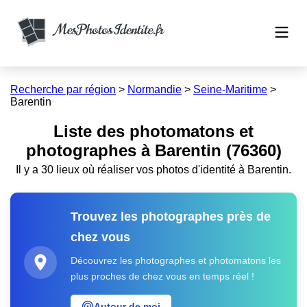
Recherche par région
>
Normandie
>
Seine-Maritime
>
Barentin
Liste des photomatons et
photographes à Barentin (76360)
Il y a 30 lieux où réaliser vos photos d'identité à Barentin.
Trouvez les photographes près de
chez vous
Découvrez les photographes et photomatons les
plus proches de chez vous en temps réel !
Autour de moi