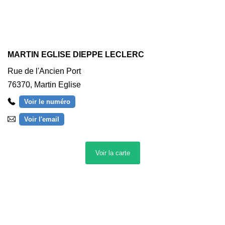
MARTIN EGLISE DIEPPE LECLERC
Rue de l'Ancien Port
76370
,
Martin Eglise
Voir le numéro
Voir l'email
Itinéraire
Voir la
carte
ROUXMESNIL BOUTEILLES INTERMARCHE
AVENUE DE BREAUTE
76370
,
ROUXMESNIL BOUTEILLES