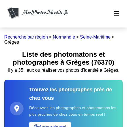
Recherche par région
>
Normandie
>
Seine-Maritime
>
Grèges
Liste des photomatons et
photographes à Grèges (76370)
Il y a 35 lieux où réaliser vos photos d'identité à Grèges.
Trouvez les photographes près de
chez vous
Découvrez les photographes et photomatons les
plus proches de chez vous en temps réel !
Autour de moi