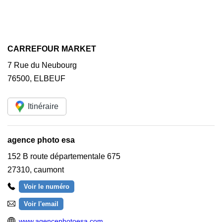
CARREFOUR MARKET
7 Rue du Neubourg
76500
,
ELBEUF
Itinéraire
agence photo esa
152 B route départementale 675
27310
,
caumont
Voir le numéro
Voir l'email
www.agencephotoesa.com