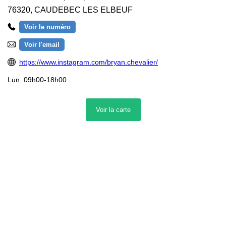
76320
,
CAUDEBEC LES ELBEUF
Voir le numéro
Voir l'email
https://www.instagram.com/bryan.chevalier/
Lun.
09h00-18h00
Mar.
09h00-18h00
Voir la
carte
Mer.
09h00-17h00
Jeu.
08h00-18h00
Ven.
09h00-18h00
Sam.
09h00-18h00
Itinéraire