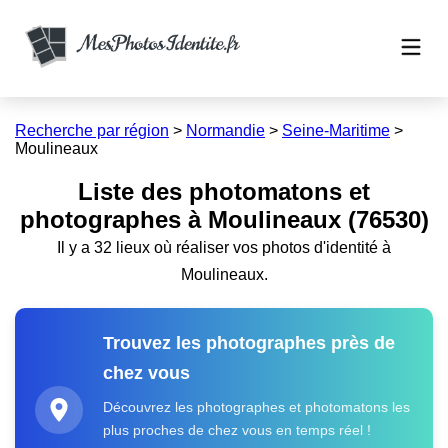
Recherche par région
>
Normandie
>
Seine-Maritime
>
Moulineaux
Liste des photomatons et
photographes à Moulineaux (76530)
Il y a 32 lieux où réaliser vos photos d'identité à
Moulineaux.
Trouvez les photographes près de
chez vous
Découvrez les photographes et photomatons les
plus proches de chez vous en temps réel !