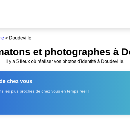
me
>
Doudeville
matons et photographes à Do
Il y a 5 lieux où réaliser vos photos d'identité à Doudeville.
 de chez vous
 les plus proches de chez vous en temps réel !