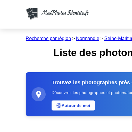
Recherche par région
>
Normandie
>
Seine-Mariti
Liste des photo
Trouvez les photographes près
Découvrez les photographes et photomatons
Autour de moi