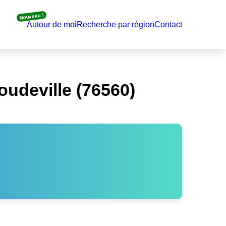
Nouveau !
Autour de moi
Recherche par région
Contact
udeville (76560)