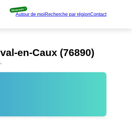
Nouveau !
Autour de moi
Recherche par région
Contact
val-en-Caux (76890)
.