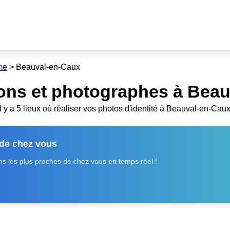
me
>
Beauval-en-Caux
ons et photographes à Beau
Il y a 5 lieux où réaliser vos photos d'identité à Beauval-en-Caux
 de chez vous
 les plus proches de chez vous en temps réel !