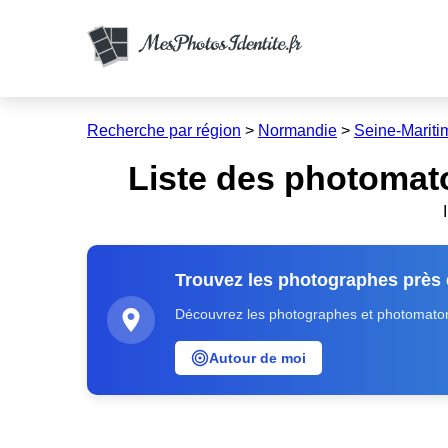
Recherche par région
>
Normandie
>
Seine-Mariti
Liste des photomat
Trouvez les photographes près
Découvrez les photographes et photomatons
Autour de moi