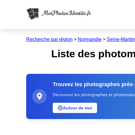
Recherche par région
>
Normandie
>
Seine-Mariti
Liste des photom
Trouvez les photographes près
Découvrez les photographes et photomatons
Autour de moi