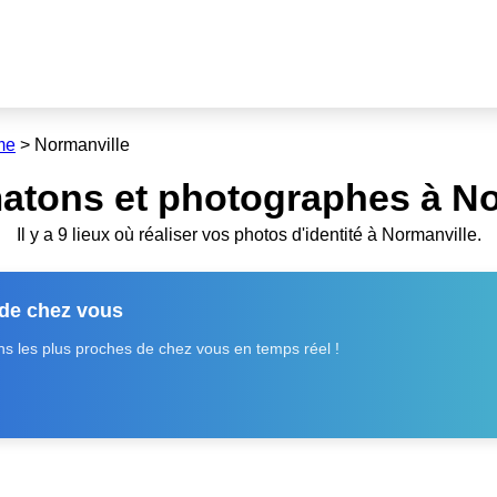
me
>
Normanville
atons et photographes à No
Il y a 9 lieux où réaliser vos photos d'identité à Normanville.
 de chez vous
 les plus proches de chez vous en temps réel !