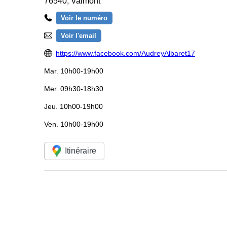
76540
,
Valmont
Voir le numéro
Voir l'email
https://www.facebook.com/AudreyAlbaret17
Mar.
10h00-19h00
Mer.
09h30-18h30
Jeu.
10h00-19h00
Ven.
10h00-19h00
Itinéraire