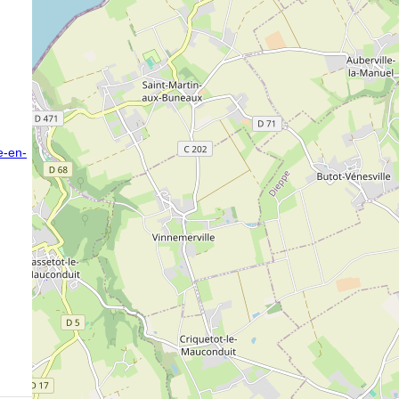
e-en-