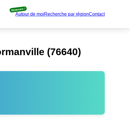
Nouveau !
Autour de moi
Recherche par région
Contact
rmanville (76640)