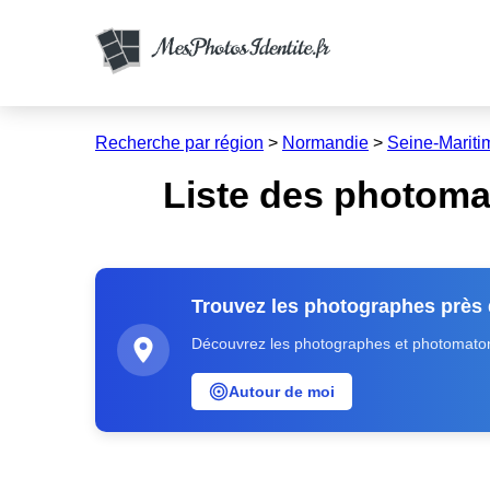
Recherche par région
>
Normandie
>
Seine-Mariti
Liste des photoma
Trouvez les photographes près
Découvrez les photographes et photomatons
Autour de moi