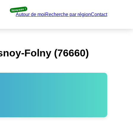
Nouveau !
Autour de moi
Recherche par région
Contact
snoy-Folny (76660)