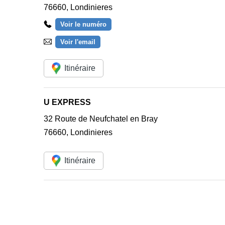
76660
,
Londinieres
Voir le numéro
Voir l'email
Itinéraire
U EXPRESS
32 Route de Neufchatel en Bray
76660
,
Londinieres
Itinéraire