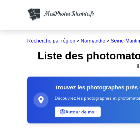
Recherche par région
>
Normandie
>
Seine-Mariti
Liste des photomato
I
Trouvez les photographes près
Découvrez les photographes et photomatons
Autour de moi