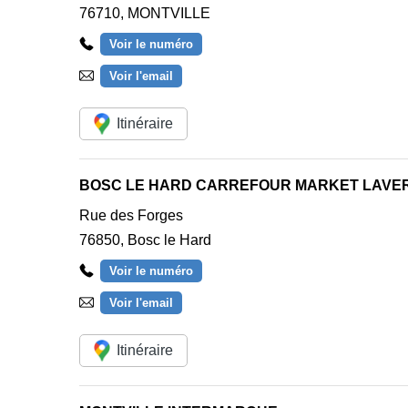
76710
,
MONTVILLE
Voir le numéro
Voir l'email
Itinéraire
BOSC LE HARD CARREFOUR MARKET LAVER
Rue des Forges
76850
,
Bosc le Hard
Voir le numéro
Voir l'email
Itinéraire