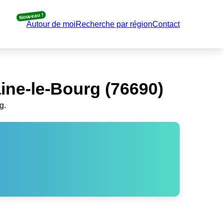
Nouveau !
Autour de moi
Recherche par région
Contact
ine-le-Bourg (76690)
g.