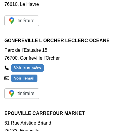
76610
,
Le Havre
Itinéraire
GONFREVILLE L ORCHER LECLERC OCEANE
Parc de l'Estuaire 15
76700
,
Gonfreville l'Orcher
Voir le numéro
Voir l'email
Itinéraire
EPOUVILLE CARREFOUR MARKET
61 Rue Aristide Briand
76133
,
Epouville