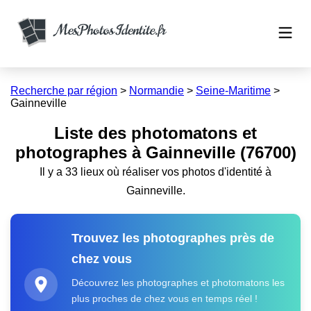
Recherche par région
>
Normandie
>
Seine-Maritime
>
Gainneville
Liste des photomatons et
photographes à Gainneville (76700)
Il y a 33 lieux où réaliser vos photos d'identité à
Gainneville.
Trouvez les photographes près de
chez vous
Découvrez les photographes et photomatons les
plus proches de chez vous en temps réel !