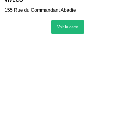
VIVECO
155 Rue du Commandant Abadie
76600
,
LE HAVRE
Voir la
carte
Itinéraire
GSM BOUTIQUE
143 Av. du 8 Mai 1945
76610
,
LE HAVRE
Itinéraire