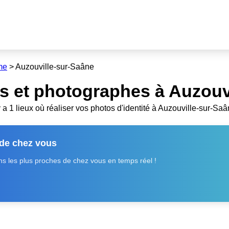
me
>
Auzouville-sur-Saâne
s et photographes à Auzouvi
 y a 1 lieux où réaliser vos photos d'identité à Auzouville-sur-Saâ
 de chez vous
 les plus proches de chez vous en temps réel !