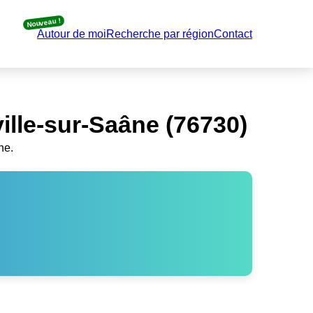
Nouveau !
Autour de moi
Recherche par région
Contact
lle-sur-Saâne (76730)
ne.