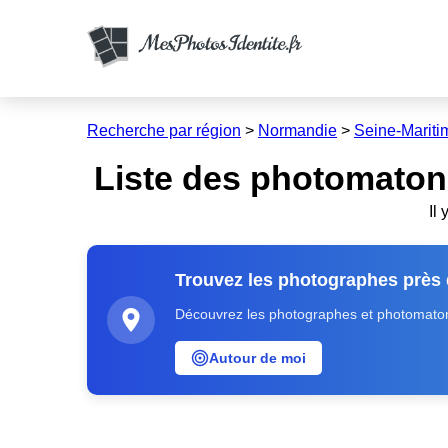
Recherche par région
>
Normandie
>
Seine-Mariti
Liste des photomaton
Il
Trouvez les photographes près
Découvrez les photographes et photomatons
Autour de moi