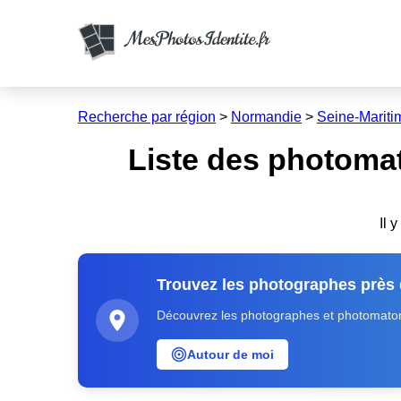
Recherche par région
>
Normandie
>
Seine-Mariti
Liste des photomat
Il 
Trouvez les photographes près
Découvrez les photographes et photomatons
Autour de moi