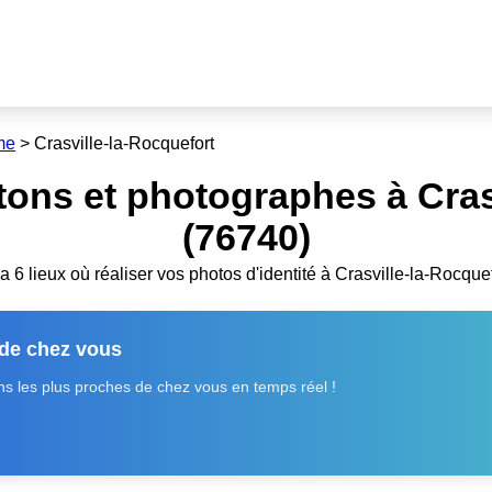
me
>
Crasville-la-Rocquefort
ons et photographes à Cras
(76740)
y a 6 lieux où réaliser vos photos d'identité à Crasville-la-Rocquef
 de chez vous
 les plus proches de chez vous en temps réel !