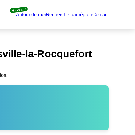
Nouveau !
Autour de moi
Recherche par région
Contact
ville-la-Rocquefort
ort.