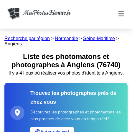
Recherche par région
>
Normandie
>
Seine-Maritime
>
Angiens
Liste des photomatons et
photographes à Angiens (76740)
Il y a 4 lieux où réaliser vos photos d'identité à Angiens.
Trouvez les photographes près de
chez vous
Découvrez les photographes et photomatons les
plus proches de chez vous en temps réel !
Autour de moi