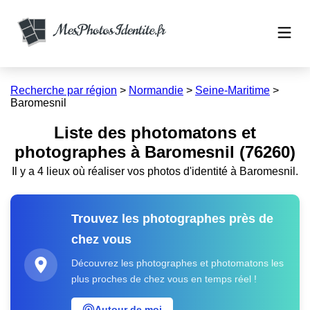
Recherche par région
>
Normandie
>
Seine-Maritime
>
Baromesnil
Liste des photomatons et
photographes à Baromesnil (76260)
Il y a 4 lieux où réaliser vos photos d'identité à Baromesnil.
Trouvez les photographes près de
chez vous
Découvrez les photographes et photomatons les
plus proches de chez vous en temps réel !
Autour de moi