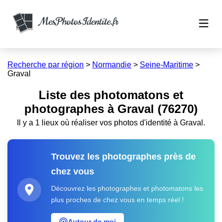
Recherche par région
>
Normandie
>
Seine-Maritime
>
Graval
Liste des photomatons et
photographes à Graval (76270)
Il y a 1 lieux où réaliser vos photos d'identité à Graval.
Trouvez les photographes près de
chez vous
Découvrez les photographes et photomatons les
plus proches de chez vous en temps réel !
Autour de moi