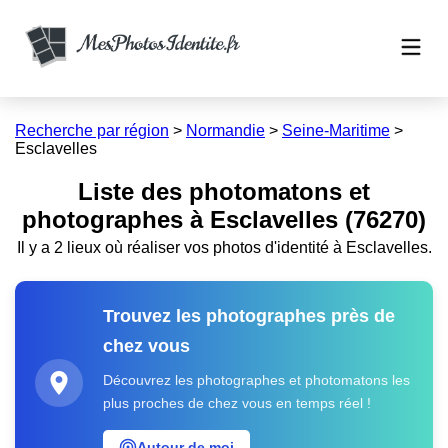
Recherche par région
>
Normandie
>
Seine-Maritime
>
Esclavelles
Liste des photomatons et
photographes à Esclavelles (76270)
Il y a 2 lieux où réaliser vos photos d'identité à Esclavelles.
Trouvez les photographes près de
chez vous
Découvrez les photographes et photomatons les
plus proches de chez vous en temps réel !
Autour de moi