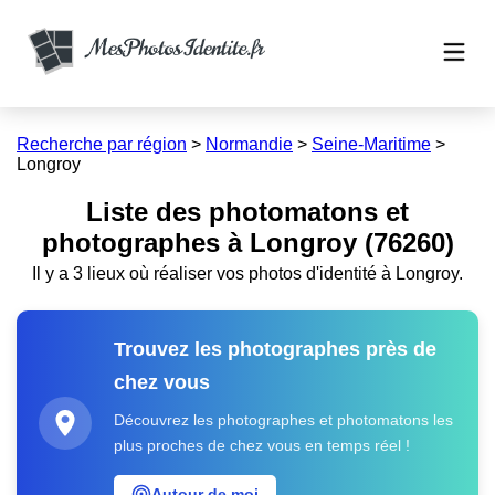
Recherche par région
>
Normandie
>
Seine-Maritime
>
Longroy
Liste des photomatons et
photographes à Longroy (76260)
Il y a 3 lieux où réaliser vos photos d'identité à Longroy.
Trouvez les photographes près de
chez vous
Découvrez les photographes et photomatons les
plus proches de chez vous en temps réel !
Autour de moi