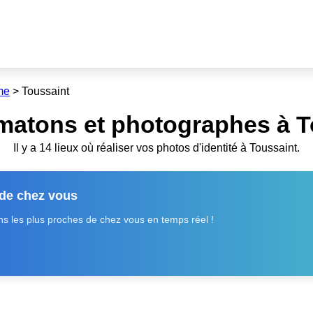
me
>
Toussaint
matons et photographes à T
Il y a 14 lieux où réaliser vos photos d'identité à Toussaint.
 de chez vous
 les plus proches de chez vous en temps réel !