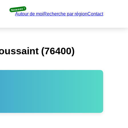
Nouveau !
Autour de moi
Recherche par région
Contact
oussaint (76400)