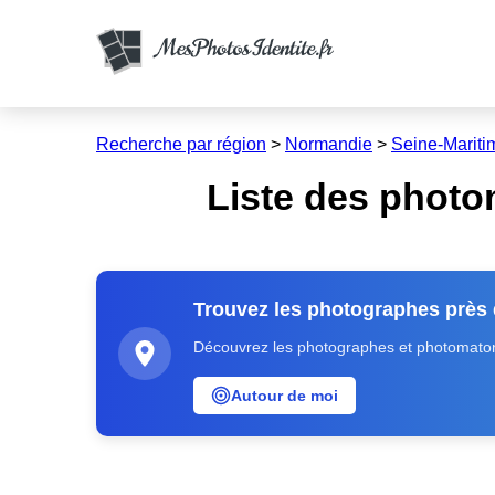
Recherche par région
>
Normandie
>
Seine-Mariti
Liste des photo
Trouvez les photographes près
Découvrez les photographes et photomatons
Autour de moi