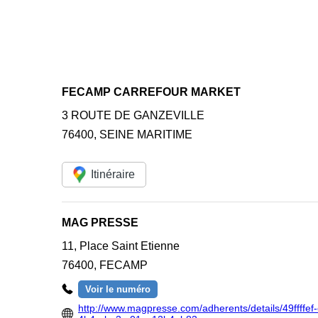
FECAMP CARREFOUR MARKET
3 ROUTE DE GANZEVILLE
76400
,
SEINE MARITIME
Itinéraire
MAG PRESSE
11, Place Saint Etienne
76400
,
FECAMP
Voir le numéro
http://www.magpresse.com/adherents/details/49ffffef