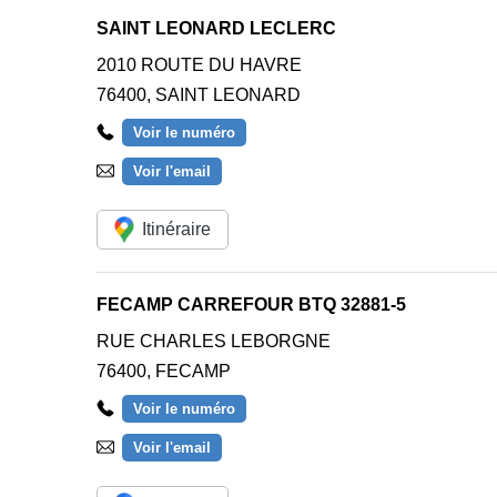
SAINT LEONARD LECLERC
2010 ROUTE DU HAVRE
76400
,
SAINT LEONARD
Voir le numéro
Voir l'email
Itinéraire
FECAMP CARREFOUR BTQ 32881-5
RUE CHARLES LEBORGNE
76400
,
FECAMP
Voir le numéro
Voir l'email