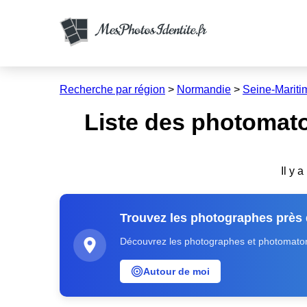
Recherche par région
>
Normandie
>
Seine-Mariti
Liste des photomat
Il y 
Trouvez les photographes près
Découvrez les photographes et photomatons
Autour de moi