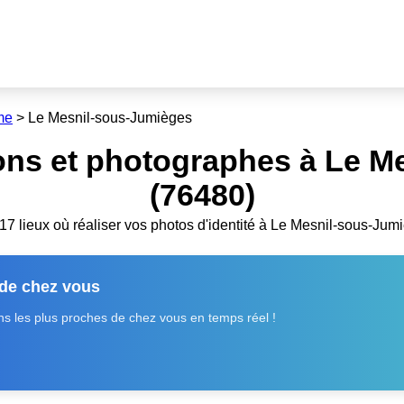
me
>
Le Mesnil-sous-Jumièges
ons et photographes à Le M
(76480)
a 17 lieux où réaliser vos photos d'identité à Le Mesnil-sous-Jum
 de chez vous
 les plus proches de chez vous en temps réel !