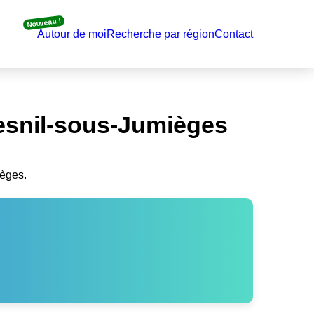
Nouveau !
Autour de moi
Recherche par région
Contact
esnil-sous-Jumièges
ièges.