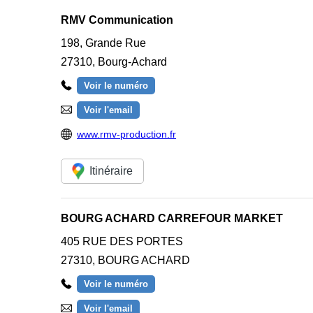
RMV Communication
198, Grande Rue
27310
,
Bourg-Achard
Voir le numéro
Voir l'email
www.rmv-production.fr
Itinéraire
BOURG ACHARD CARREFOUR MARKET
405 RUE DES PORTES
27310
,
BOURG ACHARD
Voir le numéro
Voir l'email