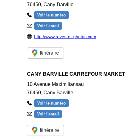
76450
,
Cany-Barville
Voir le numéro
Voir l'email
http://www.reves-et-photos.com
Itinéraire
CANY BARVILLE CARREFOUR MARKET
10 Avenue Maximiliansau
76450
,
Cany Barville
Voir le numéro
Voir l'email
Itinéraire