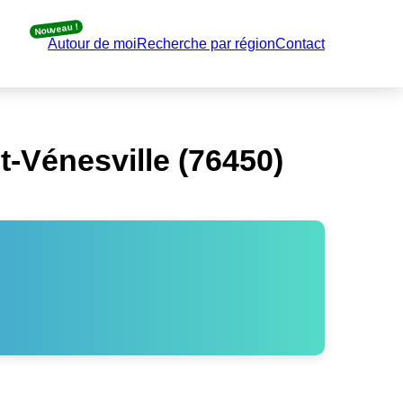
Nouveau !
Autour de moi
Recherche par région
Contact
-Vénesville (76450)
.