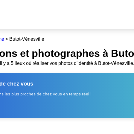
me
>
Butot-Vénesville
ons et photographes à Butot
Il y a 5 lieux où réaliser vos photos d'identité à Butot-Vénesville
 de chez vous
 les plus proches de chez vous en temps réel !