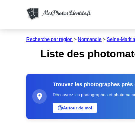
Recherche par région
>
Normandie
>
Seine-Mariti
Liste des photomat
Trouvez les photographes près
Découvrez les photographes et photomatons
Autour de moi